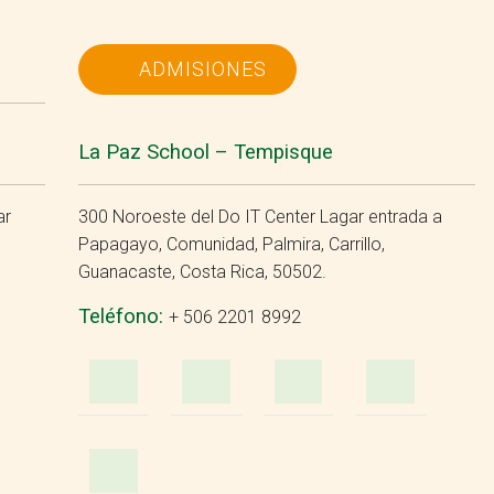
ADMISIONES
La Paz School – Tempisque
ar
300 Noroeste del Do IT Center Lagar entrada a
Papagayo, Comunidad, Palmira, Carrillo,
Guanacaste, Costa Rica, 50502.
Teléfono:
+ 506 2201 8992
ook
Instagram
WhatsApp
e-
Facebook
Inst
Mail
YouTube