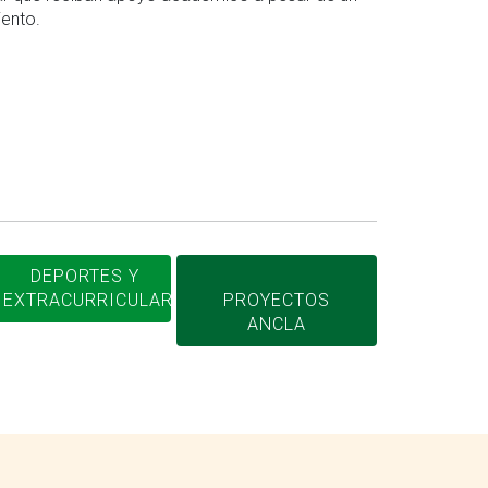
iento.
DEPORTES Y
EXTRACURRICULARES
PROYECTOS
ANCLA