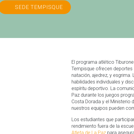
SEDE TEMPISQUE
El programa atlético Tiburon
Tempisque ofrecen deportes c
natación, ajedrez, y esgrima.
habilidades individuales y disc
espíritu deportivo. La comun
Paz durante los juegos progra
Costa Dorada y el Ministerio
nuestros equipos pueden com
Los estudiantes que particip
rendimiento fuera de la escuel
Atleta de La Paz
para asegura