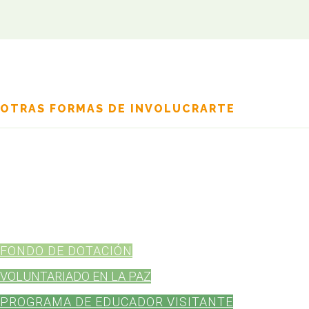
OTRAS FORMAS DE INVOLUCRARTE
Tu participación puede generar un impacto duradero en nuestra
comunidad. Agradecemos con entusiasmo cualquier tipo de
apoyo que personas y organizaciones afines puedan ofrecer,
ya sea a través de tiempo, talentos, contribuciones
económicas u otros recursos. Estas son algunas maneras en
las que puedes ayudar:
FONDO DE DOTACIÓN
VOLUNTARIADO EN LA PAZ
PROGRAMA DE EDUCADOR VISITANTE