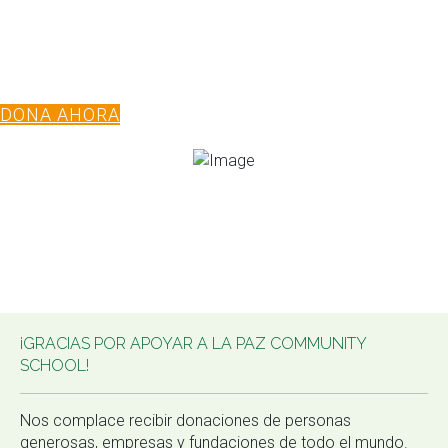
Guanacaste. Como comunidad, nos esforzamos por
comprender y conectarnos con las circunstancias únicas de
cada miembro, fomentando un ambiente de cuidado mutuo,
inclusividad y crecimiento colectivo.
DONA AHORA
¡GRACIAS POR APOYAR A LA PAZ COMMUNITY
SCHOOL!
Nos complace recibir donaciones de personas
generosas, empresas y fundaciones de todo el mundo.