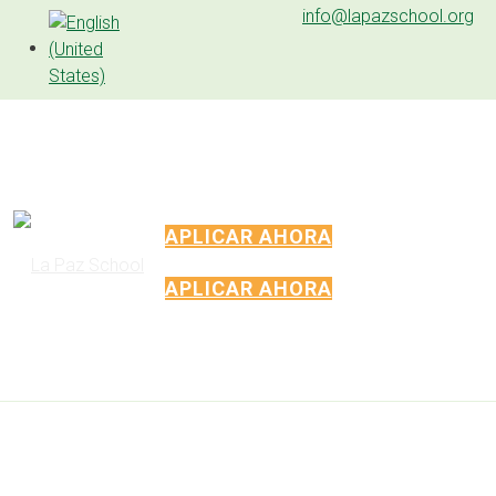
info@lapazschool.org
APLICAR AHORA
APLICAR AHORA
¡DONA AHORA!
La Paz Community School es una organización sin fines de
lucro dedicada a ofrecer oportunidades de aprendizaje
excepcionales y personalizadas para todos los estudiantes de